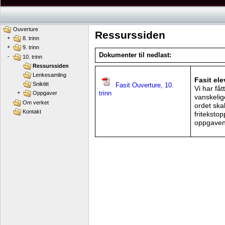
Ouverture
Ressurssiden
+
8. trinn
+
9. trinn
Dokumenter til nedlast:
-
10. trinn
Ressurssiden
Lenkesamling
Fasit el
Sniktitt
Fasit Ouverture, 10.
Vi har få
trinn
+
Oppgaver
vanskelig
Om verket
ordet skal
Kontakt
friteksto
oppgaven