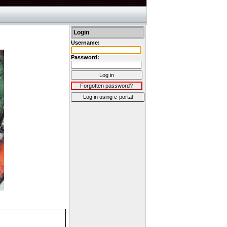
Login
Username:
Password:
Log in
Forgotten password?
Log in using e-portal