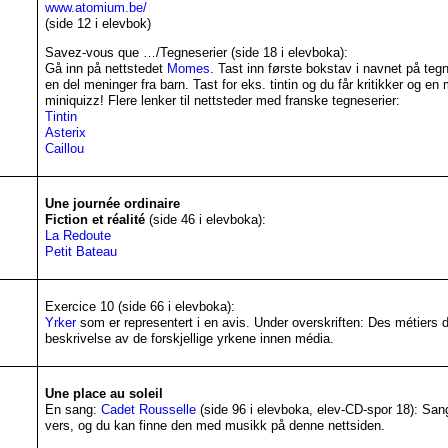
www.atomium.be/
(side 12 i elevbok)
Savez-vous que …/Tegneserier (side 18 i elevboka):
Gå inn på nettstedet
Momes
. Tast inn første bokstav i navnet på teg
en del meninger fra barn. Tast for eks. tintin og du får kritikker og en
miniquizz! Flere lenker til nettsteder med franske tegneserier:
Tintin
Asterix
Caillou
Une journée ordinaire
Fiction et réalité
(side 46 i elevboka):
La Redoute
Petit Bateau
Exercice 10 (side 66 i elevboka):
Yrker
som er representert i en avis. Under overskriften: Des métiers di
beskrivelse av de forskjellige yrkene innen média.
Une place au soleil
En sang:
Cadet Rousselle
(side 96 i elevboka, elev-CD-spor 18): San
vers, og du kan finne den med musikk på denne nettsiden.