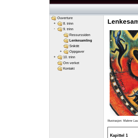
Ouverture
Lenkesaml
+
8. trinn
-
9. trinn
Ressurssiden
Lenkesamling
Sniktitt
+
Oppgaver
+
10. trinn
Om verket
Kontakt
Illustrasjon:
Malene La
Kapittel 1