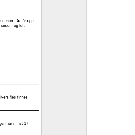
neserien. Du får opp
 morsom og lett
versifiés finnes
gen har minst 17