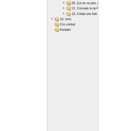
+
20. Ça ne va pas, Camille ?
+
21. Connais-tu la France ?
+
22. Il était une fois…
+
10. trinn
Om verket
Kontakt