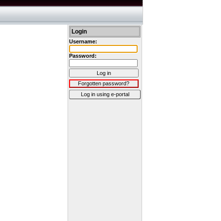
Login
Username:
Password:
Log in
Forgotten password?
Log in using e-portal