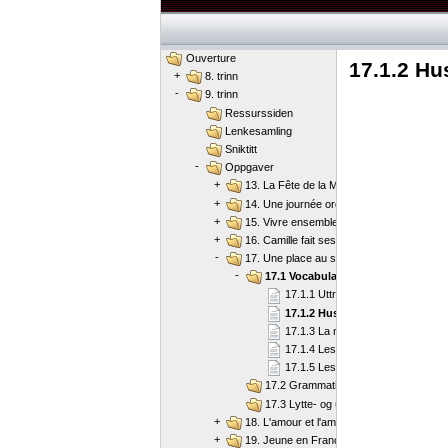
Ouverture
17.1.2 Hu
+
8. trinn
-
9. trinn
Ressurssiden
Lenkesamling
Sniktitt
-
Oppgaver
+
13. La Fête de la Musique
+
14. Une journée ordinaire
+
15. Vivre ensemble
+
16. Camille fait ses courses
-
17. Une place au soleil
-
17.1 Vocabulaire
17.1.1 Uttrykk om været
17.1.2 Hustyper
17.1.3 La maison de mes rêves
17.1.4 Les meubles
17.1.5 Les saisons
17.2 Grammatikk
17.3 Lytte- og uttaleøvelser
+
18. L'amour et l'amitié
+
19. Jeune en France